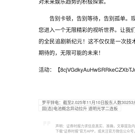
对未来娱乐趋势的积极探索。
告别卡顿，告别等待，告别孤单。现
您进入一个无限精彩的视听世界。让我们
的全民追剧新纪元！这不仅仅是一次技
期待的，无限可能的未来！
活动：【
8cjVGdkyAuHwSRRkeCZXbTJ
罗平锌电：截至2.025年11月10日股东人数30253
固{态}电池概念异动拉升 道明光学二连板
声明：证券时报力求信息真实、准确，文章提及内
下载“证券时报”官方APP，或关注官方微信公众