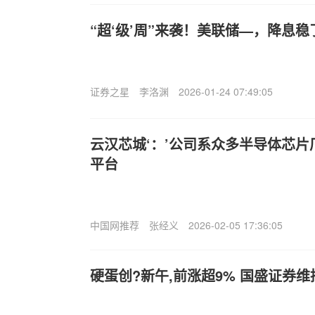
“超‘级’周”来袭！美联储—，降息稳
证券之星
李洛渊
2026-01-24 07:49:05
云汉芯城‘：’公司系众多半导体芯
平台
中国网推荐
张经义
2026-02-05 17:36:05
硬蛋创?新午,前涨超9% 国盛证券维