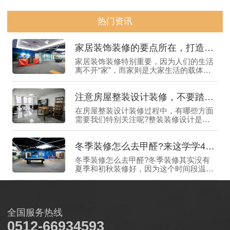
热门资讯
家居装饰装修的要点所在，打造舒适生活的关键
家居装饰装修特别重要，因为人们的生活
离不开“家”，而家则是大家生活的载体，
一个好的家居环境，能让我们感受到身心
愉悦，享受生活带来的乐趣，所以如何进
注意房屋整装设计装修，不要踏进“雷区”
行家居装饰装修就显得尤为重要了，为了
帮助大家更好地理解和应用家居装修装饰
在房屋整装设计装修过程中，有哪些方面
的相关知识，下面惠格装饰就来给大家仔
需要我们特别关注呢?整装装修设计是全
细介绍一下。
权交给公司去负责，一些该注意的事情都
值得关注，毕竟，“家”是每个人心中的温
冬季装修怎么去甲醛?来这学学4个好窍门
馨港湾，每一个细节都可能影响到我们的
生活质量，所以如果选择房屋整装设计装
冬季装修怎么去甲醛?冬季装修其实没有
修的话，需要提前了解一些细节与要点，
夏季和初秋装修好，因为这个时间段温度
那么下面惠格装饰就来给大家介绍一下。
较高，更有利于室内甲醛的挥发，而冬季
特别寒冷，温度较低并不利于甲醛的挥
发，所以在冬季装修去甲醛难度会比较高
一些，如果不知道冬季装修怎么去甲醛的
全国服务热线
话，需要先提前学习一些好的窍门，那么
下面惠格装饰就来给大家介绍一下。
0512-66934593