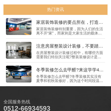
热门资讯
家居装饰装修的要点所在，打造舒适生活的关键
家居装饰装修特别重要，因为人们的生活
离不开“家”，而家则是大家生活的载体，
一个好的家居环境，能让我们感受到身心
愉悦，享受生活带来的乐趣，所以如何进
注意房屋整装设计装修，不要踏进“雷区”
行家居装饰装修就显得尤为重要了，为了
帮助大家更好地理解和应用家居装修装饰
在房屋整装设计装修过程中，有哪些方面
的相关知识，下面惠格装饰就来给大家仔
需要我们特别关注呢?整装装修设计是全
细介绍一下。
权交给公司去负责，一些该注意的事情都
值得关注，毕竟，“家”是每个人心中的温
冬季装修怎么去甲醛?来这学学4个好窍门
馨港湾，每一个细节都可能影响到我们的
生活质量，所以如果选择房屋整装设计装
冬季装修怎么去甲醛?冬季装修其实没有
修的话，需要提前了解一些细节与要点，
夏季和初秋装修好，因为这个时间段温度
那么下面惠格装饰就来给大家介绍一下。
较高，更有利于室内甲醛的挥发，而冬季
特别寒冷，温度较低并不利于甲醛的挥
发，所以在冬季装修去甲醛难度会比较高
一些，如果不知道冬季装修怎么去甲醛的
全国服务热线
话，需要先提前学习一些好的窍门，那么
下面惠格装饰就来给大家介绍一下。
0512-66934593