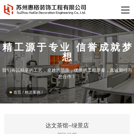
精工源于专业 信誉成就梦
想
我们将以精湛的工艺，卓越的品质，优质的工程质量，真诚期待与
您合作！
首页
/
精选案例
/
达文茶馆--绿景店