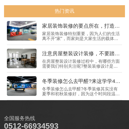
热门资讯
家居装饰装修的要点所在，打造舒适生活的关键
家居装饰装修特别重要，因为人们的生活
离不开“家”，而家则是大家生活的载体，
一个好的家居环境，能让我们感受到身心
愉悦，享受生活带来的乐趣，所以如何进
注意房屋整装设计装修，不要踏进“雷区”
行家居装饰装修就显得尤为重要了，为了
帮助大家更好地理解和应用家居装修装饰
在房屋整装设计装修过程中，有哪些方面
的相关知识，下面惠格装饰就来给大家仔
需要我们特别关注呢?整装装修设计是全
细介绍一下。
权交给公司去负责，一些该注意的事情都
值得关注，毕竟，“家”是每个人心中的温
冬季装修怎么去甲醛?来这学学4个好窍门
馨港湾，每一个细节都可能影响到我们的
生活质量，所以如果选择房屋整装设计装
冬季装修怎么去甲醛?冬季装修其实没有
修的话，需要提前了解一些细节与要点，
夏季和初秋装修好，因为这个时间段温度
那么下面惠格装饰就来给大家介绍一下。
较高，更有利于室内甲醛的挥发，而冬季
特别寒冷，温度较低并不利于甲醛的挥
发，所以在冬季装修去甲醛难度会比较高
一些，如果不知道冬季装修怎么去甲醛的
全国服务热线
话，需要先提前学习一些好的窍门，那么
下面惠格装饰就来给大家介绍一下。
0512-66934593