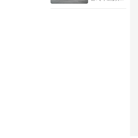
更好地理解和应用
关注，毕
没有夏季和初秋装
家居装修装饰的相
竟，“家”是每个人
修好，因为这个时
关知识，下面惠格
心中的温馨港湾，
间段温度较高，更
装饰就来给大家仔
每一个细节都可能
有利于室内甲醛的
细介绍一下。
影响到我们的生活
挥发，而冬季特别
质量，所以如果选
寒冷，温度较低并
择房屋整装设计装
不利于甲醛的挥
修的话，需要提前
发，所以在冬季装
了解一些细节与要
修去甲醛难度会比
点，那么下面惠格
较高一些，如果不
装饰就来给大家介
知道冬季装修怎么
绍一下。
去甲醛的话，需要
先提前学习一些好
的窍门，那么下面
惠格装饰就来给大
家介绍一下。