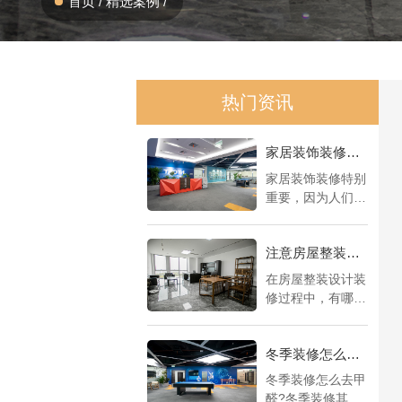
首页
/
精选案例
/
热门资讯
家居装饰装修的要点所在，打造舒适生活的关键
家居装饰装修特别
重要，因为人们的
生活离不开“家”，
而家则是大家生活
注意房屋整装设计装修，不要踏进“雷区”
的载体，一个好的
家居环境，能让我
在房屋整装设计装
们感受到身心愉
修过程中，有哪些
悦，享受生活带来
方面需要我们特别
的乐趣，所以如何
关注呢?整装装修
进行家居装饰装修
冬季装修怎么去甲醛?来这学学4个好窍门
设计是全权交给公
就显得尤为重要
司去负责，一些该
冬季装修怎么去甲
了，为了帮助大家
注意的事情都值得
醛?冬季装修其实