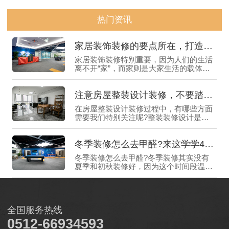
热门资讯
家居装饰装修的要点所在，打造舒适生活的关键
家居装饰装修特别重要，因为人们的生活
离不开“家”，而家则是大家生活的载体，
一个好的家居环境，能让我们感受到身心
愉悦，享受生活带来的乐趣，所以如何进
注意房屋整装设计装修，不要踏进“雷区”
行家居装饰装修就显得尤为重要了，为了
帮助大家更好地理解和应用家居装修装饰
在房屋整装设计装修过程中，有哪些方面
的相关知识，下面惠格装饰就来给大家仔
需要我们特别关注呢?整装装修设计是全
细介绍一下。
权交给公司去负责，一些该注意的事情都
值得关注，毕竟，“家”是每个人心中的温
冬季装修怎么去甲醛?来这学学4个好窍门
馨港湾，每一个细节都可能影响到我们的
生活质量，所以如果选择房屋整装设计装
冬季装修怎么去甲醛?冬季装修其实没有
修的话，需要提前了解一些细节与要点，
夏季和初秋装修好，因为这个时间段温度
那么下面惠格装饰就来给大家介绍一下。
较高，更有利于室内甲醛的挥发，而冬季
特别寒冷，温度较低并不利于甲醛的挥
发，所以在冬季装修去甲醛难度会比较高
一些，如果不知道冬季装修怎么去甲醛的
全国服务热线
话，需要先提前学习一些好的窍门，那么
下面惠格装饰就来给大家介绍一下。
0512-66934593