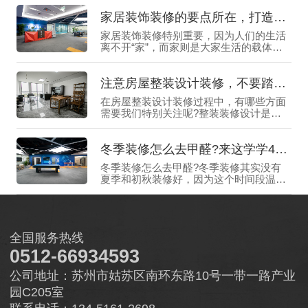
家居装饰装修的要点所在，打造舒适生活的关键
家居装饰装修特别重要，因为人们的生活
离不开“家”，而家则是大家生活的载体，
一个好的家居环境，能让我们感受到身心
愉悦，享受生活带来的乐趣，所以如何进
注意房屋整装设计装修，不要踏进“雷区”
行家居装饰装修就显得尤为重要了，为了
帮助大家更好地理解和应用家居装修装饰
在房屋整装设计装修过程中，有哪些方面
的相关知识，下面惠格装饰就来给大家仔
需要我们特别关注呢?整装装修设计是全
细介绍一下。
权交给公司去负责，一些该注意的事情都
值得关注，毕竟，“家”是每个人心中的温
冬季装修怎么去甲醛?来这学学4个好窍门
馨港湾，每一个细节都可能影响到我们的
生活质量，所以如果选择房屋整装设计装
冬季装修怎么去甲醛?冬季装修其实没有
修的话，需要提前了解一些细节与要点，
夏季和初秋装修好，因为这个时间段温度
那么下面惠格装饰就来给大家介绍一下。
较高，更有利于室内甲醛的挥发，而冬季
特别寒冷，温度较低并不利于甲醛的挥
发，所以在冬季装修去甲醛难度会比较高
一些，如果不知道冬季装修怎么去甲醛的
全国服务热线
话，需要先提前学习一些好的窍门，那么
下面惠格装饰就来给大家介绍一下。
0512-66934593
公司地址：苏州市姑苏区南环东路10号一带一路产业
园C205室